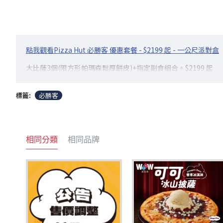
點我觀看Pizza Hut 必勝客 優惠套餐 - $2199 起 - 一公尺派對盒
大比薩3個(限方形帕瑪森鬆厚餅皮)+指定副食組合。$2199 起
標籤:
必勝客
相同分類
相同品牌