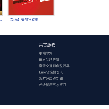
冰火新體驗】可可冰山披薩$479
【新品】美加狂歡季
其它服務
網站導覽
優惠品牌導覽
臺灣交通影像監視器
Line省錢機器人
政府好康與新聞
超級警廣事故資訊