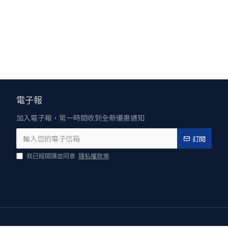
0%，外籍人士則為20%，中獎者須配合預繳稅金、提供身分證明文件方能領
電子報
加入電子報，第一時間收到全新優惠通知
訂閱
我已經閱讀並同意
隱私權政策