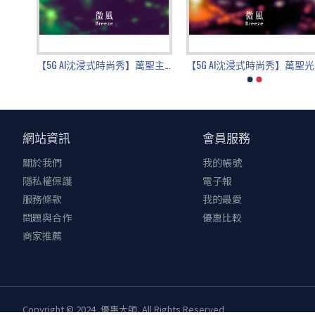
(4)所有獎項依中華民國稅法規定，獎項價值超過新台幣兩萬元(含)以上
取獎項，逾期或兌獎文件未備齊或未完成前述領獎應辦事項者，視為自願放
(5)京站保留隨時修改活動辦法及更換等值獎品之權利，其他未盡事宜以
更多優惠活動 立即看週年慶DM
【5G AI沈浸式時尚秀】秋日時尚共演｜跟著KOL開拍
【5G AI沈浸式時尚秀】萬聖主場大秀｜狂歡不止一夜
【5
網站資訊
會員服務
關於我們
我的帳號
隱私權保護
電子報
服務條款
我的最愛
問題與合作
優惠比較
商家推薦
Copyright © 2024 ,優惠大師, All Rights Reserved