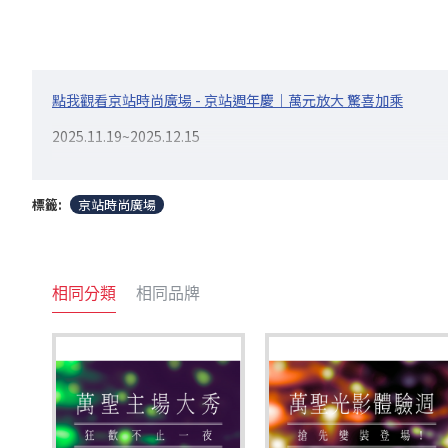
點我觀看京站時尚廣場 - 京站週年慶｜萬元放大 驚喜加乘
2025.11.19~2025.12.15
萬元放大 京喜加乘！抽1萬元100名
標籤:
京站時尚廣場
注意事項：
【京贈券抽獎】
相同分類
相同品牌
(1)請於APP自行兌換電子抽獎憑證，2025/12/15(一)前皆可兌換；Qonl
(2)本次獎項將於2025/12/23(二)於公證人見證下公開抽獎，訂於2025
(3)獎項之贈券使用期限至2026/2/28(六)，逾期視同自動放棄，均不
【共同條款】
(1)以上活動台北店、小碧潭店發票皆可參加，但消費金額不可跨店累積
(2)CHANEL/ZARA/海底撈/Mia C’bon超市/屈臣氏/指定櫃
(3)所有獎項兌換及使用說明詳見券面告示，本頁面商品圖文僅供參考。