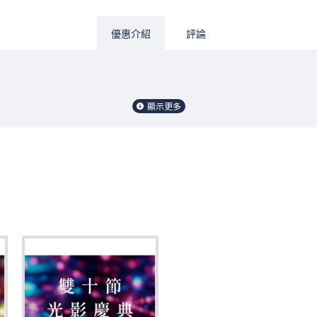
優惠介紹
評論
，還有機會一人獨得最高10萬元！
ine兌券詳見京站i購物平台公告。
/12/30(二)公布於京站官網，不另通知，中獎者須於2026/1/13(二)21:30前持
得要求折現、更換其他等值商品或轉讓。
，消費發票限當日累積，恕不接受跨日累積，如有辦理退貨，該次消費抽獎資格視同無
位/不開立京站發票之櫃位；購買京站商品禮券/提貨券或持商品禮券及贈券消費之發票金額，恕不