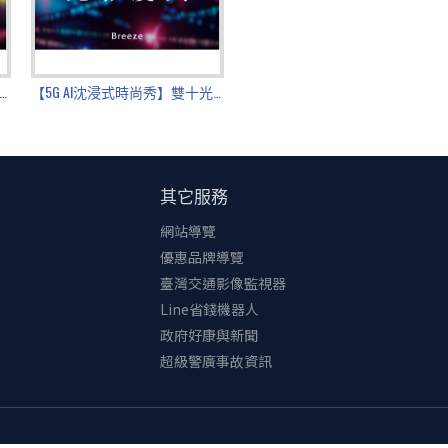
，京站依法須代扣繳機會中獎稅額且於年度統一開立扣繳憑單，本國人士代扣繳稅率為1
棄得獎權利，恕不受理候補、延期兌換或由他人代領。
店內公告及兌獎文件為準，京站時尚廣場保有活動最終解釋權。
G AI沈浸式時尚秀】萬聖光影體驗週｜搶先變裝登場！
【5G AI沈浸式時尚秀】雙十光影慶典｜限時兩日
其它服務
網站導覽
優惠品牌導覽
臺灣交通影像監視器
Line省錢機器人
政府好康與新聞
超級警廣事故資訊