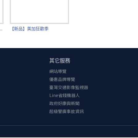
，還有驚喜加碼—兩大優惠等你賺，根本就是聰明消費COMBO技！
冰火新體驗】可可冰山披薩$479
【新品】美加狂歡季
其它服務
網站導覽
優惠品牌導覽
臺灣交通影像監視器
Line省錢機器人
政府好康與新聞
超級警廣事故資訊