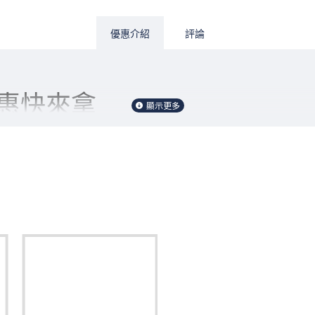
優惠介紹
評論
惠快來拿
APP滿百送鷄塊優惠券
滿額街口幣8%回饋