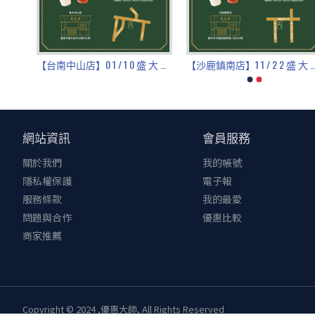
?▸首次入會送30點 ❙ 4/13
‧ 發放時間：4/13(限時1日)
‧ 新戶打開「你訂」進入鶴茶樓點餐頁面
‧ 結帳前至「優惠券與會員」勾選「點數」
『說你好～☀️』童年回憶—出—來—玩—了！11/15ᴄᴏᴍɪɴɢ sᴏᴏɴ
【台南中山店】0 1 / 1 0 盛 大 開 張！
【沙鹿鎮南店】1 1 / 2 2 盛 大
‧ 折抵不限杯數，每杯以5點為單位折抵
‧ 每杯最多折五元
‧ 點數使用期限：領劵後60天內使用
\ 立即享6週年限定優惠 /
網站資訊
會員服務
➜
鶴茶樓你訂線上點
關於我們
我的帳號
—— —— ☆?6꙳∗⋆⊹ —— ——
◖活動說明◗
隱私權保護
電子報
‧ 優惠不得併用(自取環保杯折扣除外)，結帳前請擇一使用
服務條款
我的最愛
‧ 僅限你訂線上點餐使用
問題與合作
優惠比較
‧ 不適用門市：誠品480店
商家推薦
Copyright © 2024 ,優惠大師, All Rights Reserved