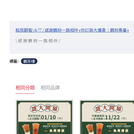
點我觀看\６?? / 感謝鶴粉一路相伴◖你訂兩大優惠｜鶴粉專屬◗
\ 感 謝 鶴 粉 一 路 相 伴 /
【你訂優惠｜鶴粉專屬】
享 兩 大 6 週 年 優 惠
標籤:
鶴茶樓
◖９折優惠◗
◖入會送30點◗限時1日
相同分類
相同品牌
?▸9折優惠 ❙ 4/21～4/23
‧ 折扣發放及使用期限：4/21～4/23(限時3天)
‧ 每位會員限折一次
‧ 打開「你訂」進入鶴茶樓點餐頁面
‧ 結帳前至「現折活動」選擇「使用折扣碼」
‧ 輸入折扣碼「HCL666」
‧ 不限杯數，單筆可享9折