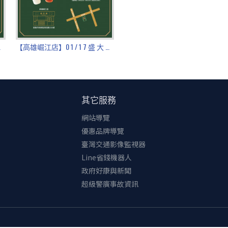
 開 張！
【高雄崛江店】0 1 / 1 7 盛 大 開 張！
其它服務
網站導覽
優惠品牌導覽
臺灣交通影像監視器
Line省錢機器人
政府好康與新聞
超級警廣事故資訊