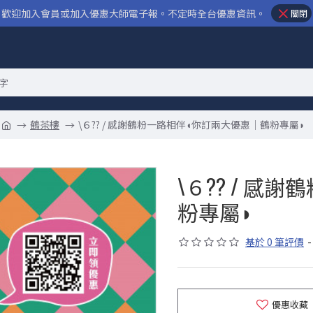
歡迎加入會員或加入優惠大師電子報。不定時全台優惠資訊。
關閉
鶴茶樓
\６?? / 感謝鶴粉一路相伴◖你訂兩大優惠｜鶴粉專屬◗
\６?? / 
粉專屬◗
基於 0 筆評價
-
優惠收藏