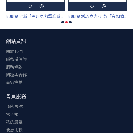
全場 中秋送禮新寵兒！
GODIVA 全新「黑巧克力雪糕系列」正式登場 54% 與 70%濃度雙重演繹，打造夏日極致奢華享受
GODIVA 塔巧克力×五款「高顏值」禮盒預購起跑 中西合璧送禮新選擇
網站資訊
關於我們
隱私權保護
服務條款
問題與合作
商家推薦
會員服務
我的帳號
電子報
我的最愛
優惠比較