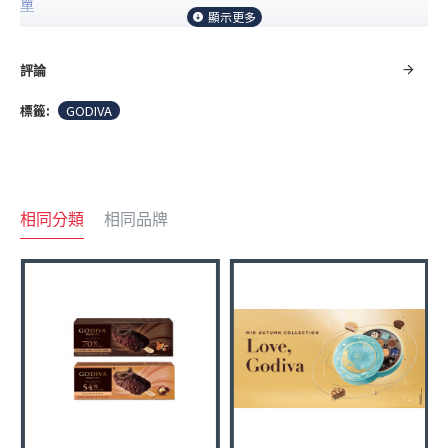
單
GODIVA Experience Survey 感謝您為GODIVA 體驗評分，恭喜以
下三位十一月份消費的幸運客人獲得 GODIVA巧克力！ 請留意
評論
GODIVA 門市電話通知領取。
標籤:
GODIVA
相同分類
相同品牌