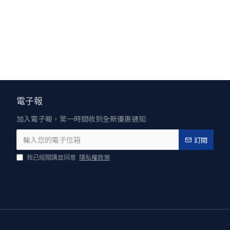
來！爽脆高
電子報
加入電子報，第一時間收到全新優惠通知
訂閱
菜到甜點，
我已經閱讀並同意
隱私權政策