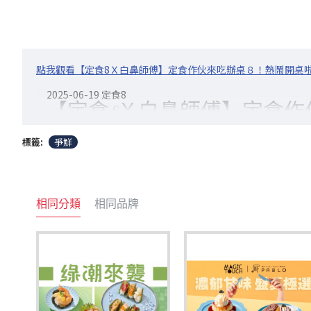
點我觀看【定食8Ｘ白鼻師傅】定食作伙來吃辦桌８！熱鬧開桌
2025-06-19
定食8
【定食8Ｘ白鼻師傅】定食作
標籤:
爭鮮
【定食做伙來吃辦桌８】重磅登場~
特別邀請
前晶華酒店主廚-白鼻師傅
聯手打造吃一口就
快來定食8，作伙來吃辦桌吧！
相同分類
相同品牌
本季新推出：
【打氣人參雞湯麵】
今天的你幫自己打氣了嗎~~
嚴選鮮嫩雞腿肉、牡蠣與花蛤，搭配人蔘鬚與紅棗，
湯頭融合海味鮮甜與藥膳的溫潤甘香，滋補暖身、層
彈牙麵條吸飽湯汁精華，滑順中帶有嚼勁。這一碗，