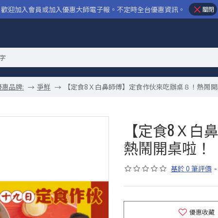
歡迎加入會員或加入優惠大師電子報。不定時全台優惠資訊。
關閉
優惠品牌:
爭鮮
【定食8Ｘ白鼻師傅】定食作伙來吃辦桌８！熱鬧開
【定食8Ｘ白
熱鬧開桌啦！
基於 0 筆評價
-
優惠收藏