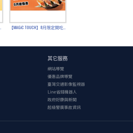
濃郁，一上桌就是偷飯冠軍！
完美平衡整體風味。
× PABLO】濃郁甘味・盛夏極選
【MAGiC TOUCH】8月限定開吃！
下來！
醬與椒麻口水醬，芝麻醇厚撲鼻、椒香麻辣過癮，涮嘴到停不下
其它服務
膩。
網站導覽
優惠品牌導覽
的「焦糖流心芋頭塔」，還有經典不敗的「招牌嫩仙草」，從前
臺灣交通影像監視器
Line省錢機器人
美！多款新品千萬別錯過~
政府好康與新聞
超級警廣事故資訊