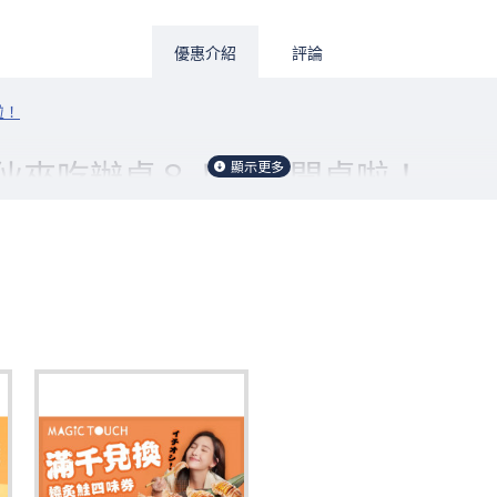
優惠介紹
評論
啦！
伙來吃辦桌８！熱鬧開桌啦！
知道什麼叫超值！
慢火細熬成一鍋濃醇香潤的人參雞湯。
次豐富。
用滿滿的元氣，為你打氣！