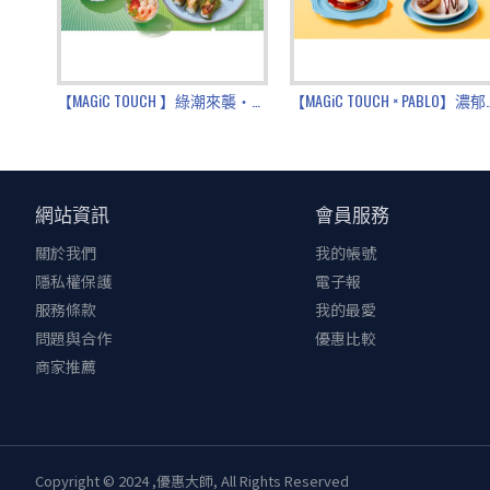
【最強偷飯豆酥鱈】
主角鱈魚外酥內嫩，搭配經典豆酥醬香氣十足，鹹香
佐上吸附醬汁的嫩豆腐、清爽花椰菜與甘甜玉米筍，
【MAGiC TOUCH 】綠潮來襲・夏味上桌
【MAGiC TOUCH 
辦桌不可或缺的白飯殺手，保證每口都讓你筷子停不
【椒香涮嘴口水雞】
嚴選鮮嫩雞腿肉，低溫烹調鎖住肉汁，搭配香濃芝麻
網站資訊
會員服務
麗菜中和醬汁的厚重與辣感，口感層次豐富，清爽不
關於我們
我的帳號
麻、香、辣一次到位，保證一吃上癮！
隱私權保護
電子報
另外還有酥脆爆汁的「黃金鮮蝦腐皮捲」、甜香濃郁
服務條款
我的最愛
通通滿足！
問題與合作
優惠比較
最後再來一杯「芭樂柳橙特調」或「雷夢多多綠」超完
商家推薦
快來定食8，一起熱鬧開桌啦！
點定食還可享湯飯無限續吃，CP值超高超滿足！
最近門市看過來 https://reurl.cc/6yEQRd
Copyright © 2024 ,優惠大師, All Rights Reserved