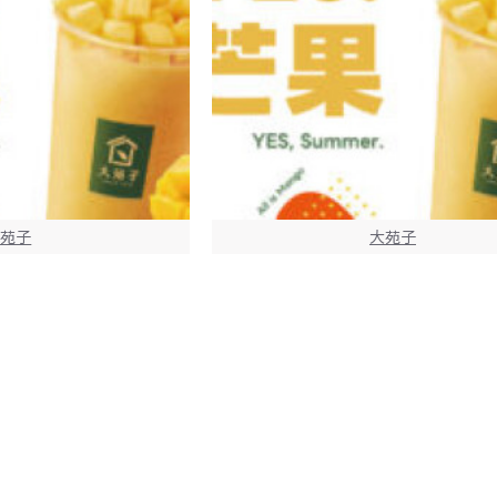
大苑子
大苑子
yes！愛文芒果-全台今天開
大苑子優惠活動 - yes！4-8-愛文芒
喝！
登場-夏天的第一口，提前報