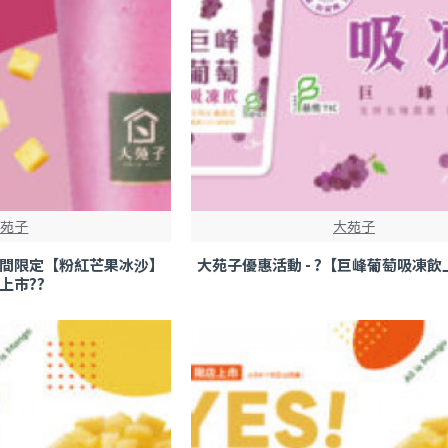
大苑子
大苑子
?期間限定【粉紅芒果冰沙】
大苑子優惠活動 - ?【巨峰葡萄吸凍飲
上市??