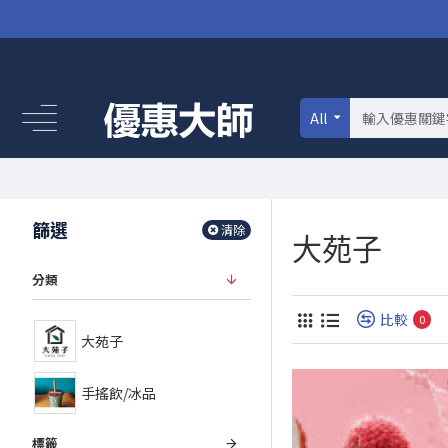
All
篩選
清除
大苑子
分類
比較
0
大苑子
手搖飲/冰品
標籤