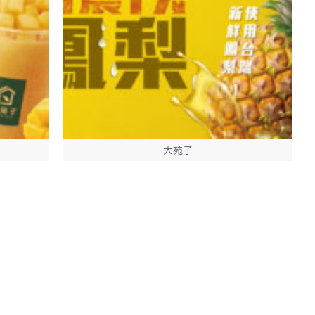
大苑子
果冰沙-搶先
大苑子優惠活動 - ?【鳳梨控集合！03-16鳳梨系
列全台門市開賣】