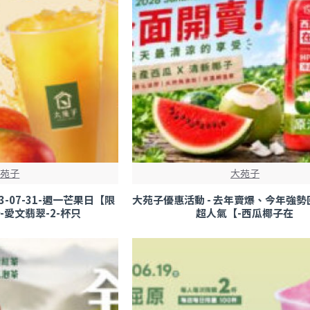
大苑子
大苑子
13-07-31-週一芒果日【限
大苑子優惠活動 - 去年賣爆、今年強勢
-愛文翡翠-2-杯只
超人氣【-西瓜椰子在