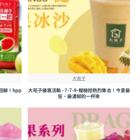
大苑子
回歸！hpp
大苑子優惠活動 - ?-7-9-榴槤控熱烈集合！今夏最
狂、最濃郁的一杯來