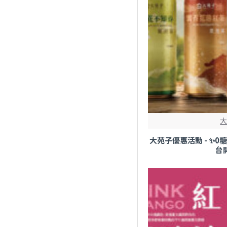
大苑子優惠活動 - ✨
台