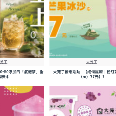
大苑子
大苑子
0糖0卡0添加的「氣泡茶」全
大苑子優惠活動 - 【緬懷屈原｜粉
開賣中
（m）77元】?