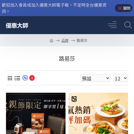
歡迎加入會員或加入優惠大師電子報。不定時全台優惠資
關閉
訊。
品牌
路易莎
路易莎
0