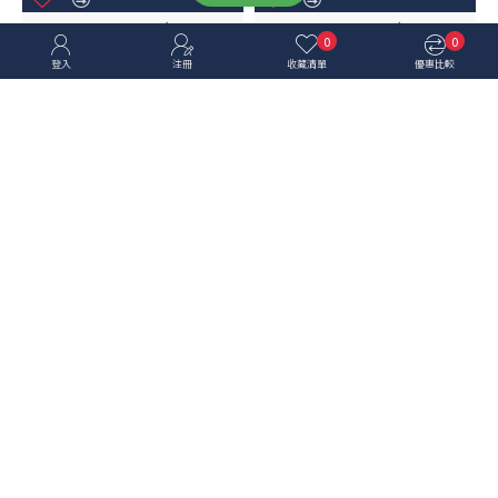
cama café
cama café
0
0
登入
注冊
收藏清單
優惠比較
cama café - Re Open ! 板橋
cama café - 【會員推薦好友
文化店重新開幕 !
活動】雙方皆可獲得優惠券❗
cama café
cama café
cama café - CAMA CAFE x
cama café - 謹防不實消息！
FILA 跨界聯名「義式能量場」
❕