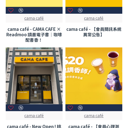
cama café
cama café
cama café - CAMA CAFE ×
cama café - 【會員簡訊系統
Readmoo 讀墨電子書｜咖啡
異常公告】
配書香！
cama café
cama café
cama café - New Open ! 桃
cama café - 【會員心理測