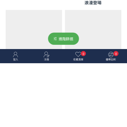
浪漫登場
進階篩選
0
0
登入
注冊
收藏清單
優惠比較
Cold Stone 酷聖石
Cold Stone 酷聖石
酷聖石最新活動 - 酷聖石冬季
酷聖石最新活動 - 普發萬元，
限定！全新甜點系冰淇淋「焦
一千元放大術！
糖點心棒」年底壓軸登場！