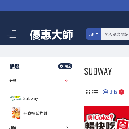
All
篩選
清除
SUBWAY
分類
比較
0
Subway
速食披薩炸雞
標籤