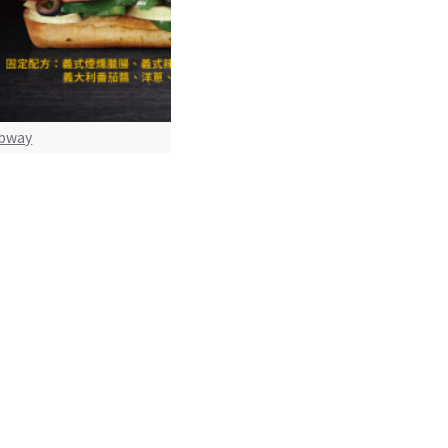
bway
 義饗美味 再現經典
已經到底
其它服務
網站導覽
優惠品牌導覽
臺灣交通影像監視器
Line省錢機器人
政府好康與新聞