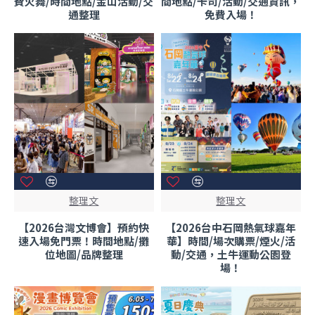
費火舞/時間地點/金山活動/交
間地點/卡司/活動/交通資訊，
通整理
免費入場！
整理文
整理文
【2026台灣文博會】預約快
【2026台中石岡熱氣球嘉年
速入場免門票！時間地點/攤
華】時間/場次購票/煙火/活
位地圖/品牌整理
動/交通，土牛運動公園登
場！