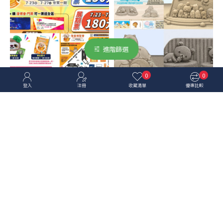
進階篩選
0
0
登入
注冊
收藏清單
優惠比較
整理文
整理文
【2026漫畫博覽會】漫博時
【2026八里城市沙雕展】時
間地點/門票優惠/攤位圖/福
間地點/煙火秀/活動/交通一次
袋/交通，世貿一館登場！
看！