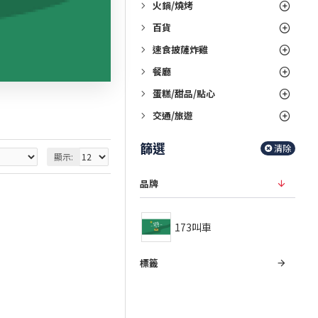
火鍋/燒烤
百貨
速食披薩炸雞
餐廳
蛋糕/甜品/點心
交通/旅遊
篩選
清除
顯示:
品牌
173叫車
標籤