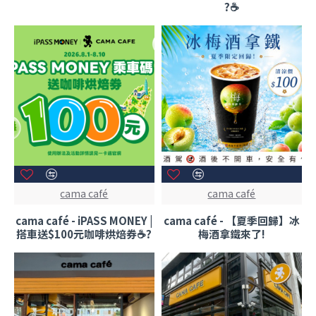
?☕
cama café
cama café
cama café - iPASS MONEY |
cama café - 【夏季回歸】冰
搭車送$100元咖啡烘焙券☕?
梅酒拿鐵來了!