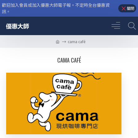
歡迎加入會員或加入優惠大師電子報。不定時全台優惠資
關閉
訊。
cama café
CAMA CAFÉ