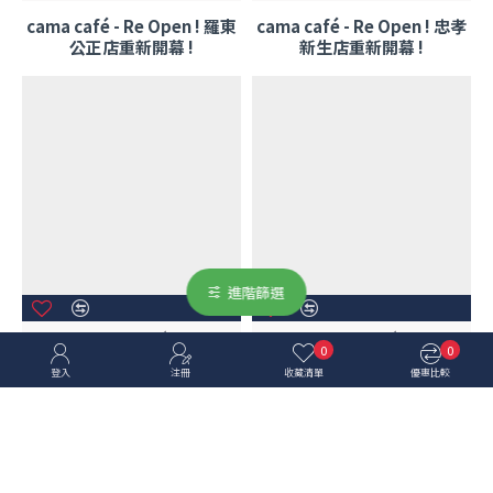
cama café - Re Open ! 羅東
cama café - Re Open ! 忠孝
公正店重新開幕 !
新生店重新開幕 !
進階篩選
cama café
cama café
0
0
登入
注冊
收藏清單
優惠比較
cama café - Re Open ! 板橋
cama café - 【會員推薦好友
文化店重新開幕 !
活動】雙方皆可獲得優惠券❗