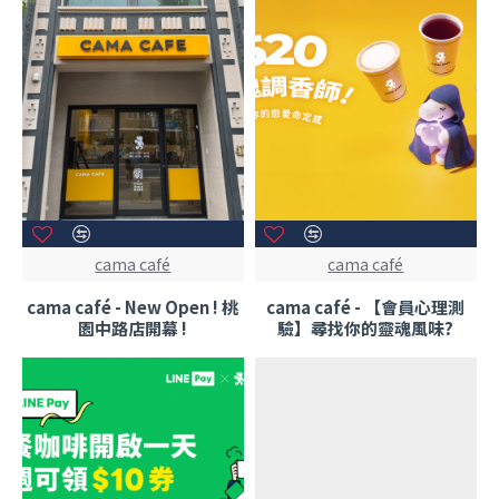
cama café
cama café
cama café - New Open ! 桃
cama café - 【會員心理測
園中路店開幕 !
驗】尋找你的靈魂風味?