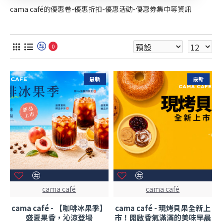
cama café的優惠卷-優惠折扣-優惠活動-優惠券集中等資訊
0
最新
最新
cama café
cama café
cama café - 【咖啡冰果季】
cama café - 現烤貝果全新上
盛夏果香，沁涼登場
市！開啟香氣滿滿的美味早晨