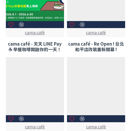
cama café
cama café
cama café - 天天 LINE Pay
cama café - Re Open ! 台北
☕️ 早餐咖啡開啟你的一天！
和平店改裝重新開幕 !
cama café
cama café