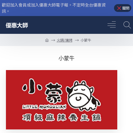
歡迎加入會員或加入優惠大師電子報。不定時全台優惠資
關閉
訊。
火鍋/燒烤
小蒙牛
小蒙牛