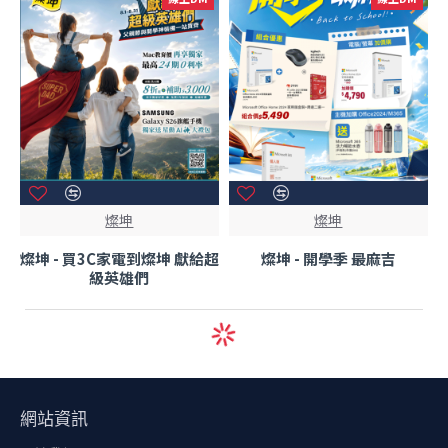
燦坤
燦坤
燦坤 - 買3C家電到燦坤 獻給超
燦坤 - 開學季 最麻吉
級英雄們
線上DM
線上DM