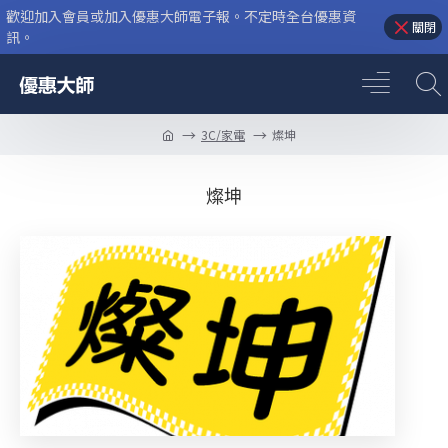
歡迎加入會員或加入優惠大師電子報。不定時全台優惠資
關閉
訊。
3C/家電
燦坤
燦坤