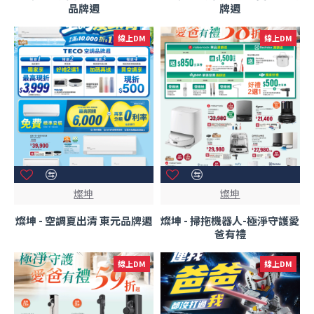
品牌週
牌週
線上DM
線上DM
燦坤
燦坤
燦坤 - 空調夏出清 東元品牌週
燦坤 - 掃拖機器人-極淨守護愛
爸有禮
線上DM
線上DM