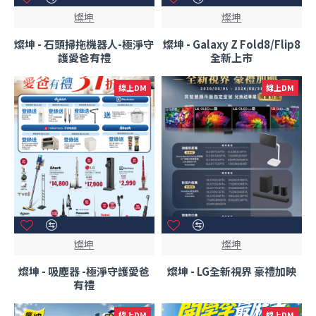
燦坤
燦坤
燦坤 - 石頭掃拖機器人-極淨守
燦坤 - Galaxy Z Fold8/Flip8
護愛爸有禮
全新上市
線上DM
線上DM
燦坤
燦坤
燦坤 - 吸塵器 -極淨守護愛爸
燦坤 - LG全新視界 豪禮加映
有禮
線上DM
線上DM