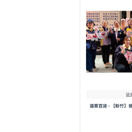
OK便利商店
Starbucks
subway
TASTY西堤牛排
TGI FRIDAYS
一卡通
遠
一沐日
遠東百貨 - 【新竹】
七盞茶
三商巧福