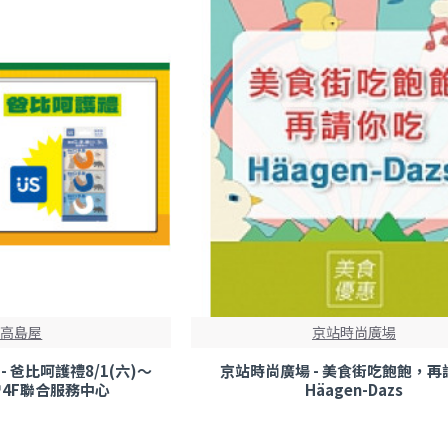
葉高島屋
京站時尚廣場
 爸比呵護禮8/1(六)～
京站時尚廣場 - 美食街吃飽飽，再
額贈4F聯合服務中心
Häagen-Dazs