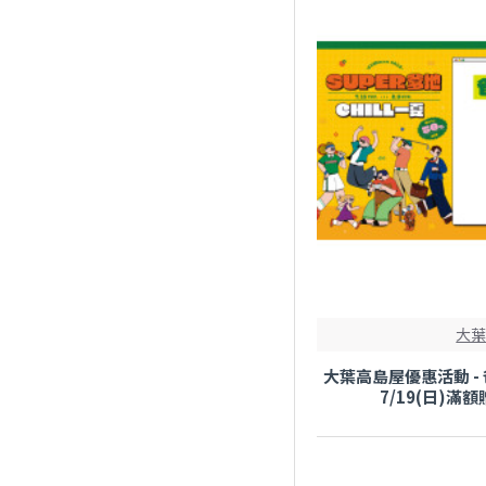
丹堤咖啡
九族文化村
五桐號
京站時尚廣場
伯朗咖啡
全國電子
大
大葉高島屋優惠活動 - 
全家便利商店
7/19(日)滿
全聯福利中心