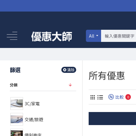
All
篩選
清除
所有優惠
分類
比較
0
3C/家電
交通/旅遊
便利商店