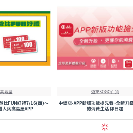
葉高島屋
遠東SOGO百貨
爸比FUN好禮7/16(四)～
中壢店-APP新版功能搶先看~全新升
額贈大葉髙島屋APP
的消費生活 即日起