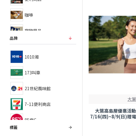
咖啡
寵物用品
品牌
手搖飲/冰品
1010湘
整理文
173叫車
日式料理
21世紀風味館
火鍋/燒烤
大
7-11便利商店
百貨
大葉高島屋優惠活動 
7/16(四)~8/9(日
85度C
線上DM
標籤
bb.q CHICKEN