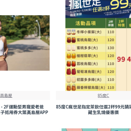
葉高島屋
85度C
- 2F運動型男寵愛老爸
85度C瘋世足指定茶飲任選2杯99元
)贈電子抵用券大葉髙島屋APP
藏生乳燒優惠價