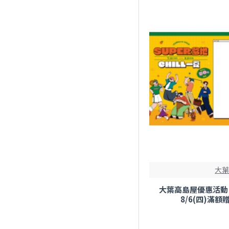
美妝
cama café
蛋糕/甜品/點心
Cold Stone 酷聖石
超市
COMEBUY
速食披薩炸雞
GODIVA
韓式炸雞
HOLA和樂家居
飯店/酒店
IKEA
餐廳
大
Mister Donut
大葉高島屋優惠活動 -
8/6(四)滿
NENE CHICKEN